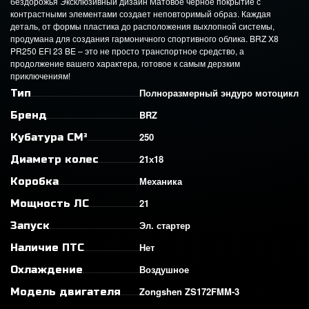
бездорожья Эксклюзивный дизайн Матовое черное покрытие с
контрастными элементами создает неповторимый образ. Каждая
деталь, от формы пластика до расположения выхлопной системы,
продумана для создания гармоничного спортивного облика. BRZ X8
PR250 EFI 23 BE – это не просто транспортное средство, а
продолжение вашего характера, готовое к самым дерзким
приключениям!
Полноразмерный эндуро мотоцикл
Тип
BRZ
Бренд
250
Кубатура СМ³
21х18
Диаметр колес
Механика
Коробка
21
Мощность ЛС
Эл. стартер
Запуск
Нет
Наличие ПТС
Воздушное
Охлаждение
Zongshen ZS172FMM-3
Модель двигателя