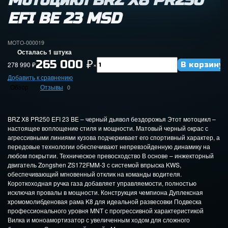
Мотоцикл BRZ X8 PR250
EFI BE 23 MSD
MOTO-000019
Осталась 1 штука
265 000
₽
278 990
₽
×
Добавить к сравнению
Обзор
Отзывы
0
BRZ X8 PR250 EFI 23 BE – черный дьявол бездорожья Этот мотоцикл –
настоящее воплощение стиля и мощности. Матовый черный окрас с
агрессивными линиями кузова подчеркивает его спортивный характер, а
передовые технологии обеспечивают непревзойденную динамику на
любом покрытии. Техническое превосходство В основе – инжекторный
двигатель Zongshen ZS172FMM-3 с системой впрыска KWS,
обеспечивающий мгновенный отклик на команды водителя.
Короткоходная ручка газа добавляет управляемости, полностью
исключая провалы в мощности. Конструкция чемпиона Дуплексная
хромомолибденовая рама K8 для идеальной развесовки Подвеска
профессионального уровня MNT с прогрессивной характеристикой
Вилка и моноамортизатор с увеличенным ходом для сложного