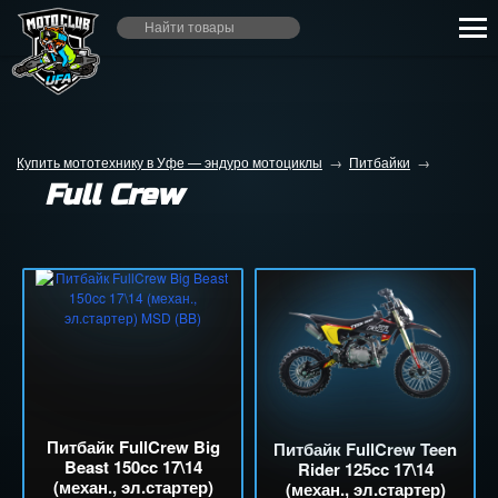
Купить мототехнику в Уфе — эндуро мотоциклы
→
Питбайки
→
Full Crew
Питбайк FullCrew Big
Питбайк FullCrew Teen
Beast 150cc 17\14
Rider 125cc 17\14
(механ., эл.стартер)
(механ., эл.стартер)