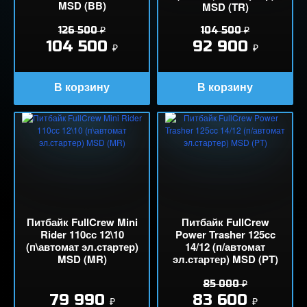
MSD (BB)
MSD (TR)
126 500
₽
104 500
₽
104 500
92 900
₽
₽
Питбайк FullCrew Mini
Питбайк FullCrew
Rider 110сс 12\10
Power Trasher 125cc
(п\автомат эл.стартер)
14/12 (п/автомат
MSD (MR)
эл.стартер) MSD (PT)
85 000
₽
79 990
83 600
₽
₽