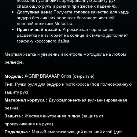
позволяет установить армированную защиту рук,
спасающую руль и рычаги при жестких падениях.
Доступная цена:
Получите топовое качество для хард-
эндуро без лишних переплат благодаря честной
ценовой политике Motoclub.
Практичный дизайн:
Агрессивная чёрно-синяя
расцветка не выгорает на солнце и стильно дополняет
графику кроссового байка.
Мертвая хватка и уверенный контроль мотоцикла на любом
рельефе.
Модель
:
X-GRIP BRAAAAP Grips (открытые)
Тип
:
Ручки руля для эндуро и мотокросса (под полноэкранную
защиту рук)
Материал корпуса
:
Двухкомпонентная вулканизированная
резина
Защита
:
Жесткая внутренняя гильза (защита от
прокручивания на руле)
Подкладка
:
Мягкий амортизирующий внешний слой (для