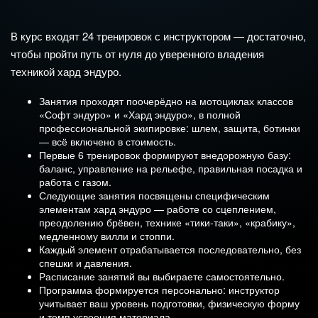
В курс входят 24 тренировок с инструктором — достаточно,
чтобы пройти путь от нуля до уверенного владения
техникой хард эндуро.
Занятия проходят поочерёдно на мотоциклах классов
«Софт эндуро» и «Хард эндуро», в полной
профессиональной экипировке: шлем, защита, ботинки
— всё включено в стоимость.
Первые 6 тренировок формируют внедорожную базу:
баланс, управление на рельефе, правильная посадка и
работа с газом.
Следующие занятия посвящены специфическим
элементам хард эндуро — работе со сцеплением,
преодолению брёвен, технике «тики-таки», «крабику»,
медленному вилли и стоппи.
Каждый элемент отрабатывается последовательно, без
спешки и давления.
Расписание занятий вы выбираете самостоятельно.
Программа формируется персонально: инструктор
учитывает ваш уровень подготовки, физическую форму
и темп усвоения материала.