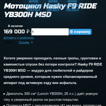
Мотоцикл Hasky F9 RIDE
YB300H MSD
В наличии
169 000
₽
×
Добавить к сравнению
Обзор
Отзывы
0
Хотите
уверенно
проходить
лесные
тропы,
грунтовки
и
каменистые
спуски
без
потери
контроля?
Hasky
F9
RIDE
YB300H
MSD
— эндуро
для
любителей
и
райдеров
среднего
уровня,
которым
нужен
сбалансированный
аппарат
под
активную
езду
вне
асфальта.
▸
Двигатель
300
см³
(Loncin
YB300H,
25
л.с.)
даёт
ровную
тягу
и
уверенный
разгон
на
рыхлом
покрытии.
▸
Подвеска
MNT
с
регулировками
(41
мм
вилка,
прогрессия