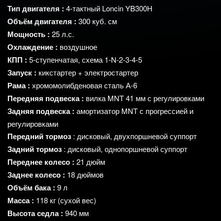
Тип
двигателя
:
4‑тактный Loncin YB300H
Объём
двигателя
:
300
куб.
см
Мощность
:
25
л.с.
Охлаждение
:
воздушное
КПП
:
5‑ступенчатая,
схема
1‑N‑2‑3‑4‑5
Запуск
:
кикстартер
+ электростартер
Рама
:
хромомолибденовая
сталь
А‑6
Передняя
подвеска
:
вилка
MNT
41
мм
с
регулировками
Задняя
подвеска
:
амортизатор
MNT
с
прогрессией
и
регулировками
Передний
тормоз
: дисковый,
двухпоршневой
суппорт
Задний
тормоз
: дисковый,
однопоршневой
суппорт
Переднее
колесо
:
21
дюйм
Заднее
колесо
:
18
дюймов
Объём
бака
:
9
л
Масса
:
118
кг
(сухой
вес)
Высота
седла
:
940
мм