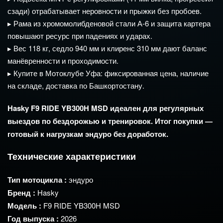
сзади)
отрабатывает
неровности
и
прыжки
без
пробоев.
▸
Рама
из
хромомолибденовой
стали
А‑6
и
защита
картера
повышают
ресурс
при
падениях
и
ударах.
▸
Вес
118
кг,
седло
940
мм
и
клиренс
310
мм
дают
баланс
манёвренности
и
проходимости.
▸
Купите
в
Мотоклубе
Уфа:
фиксированная
цена,
наличие
на
складе,
доставка
по
Башкортостану.
Hasky
F9
RIDE
YB300H
MSD
идеален
для
регулярных
выездов
по
бездорожью
и
тренировок.
Итог
покупки
—
готовый
к
нагрузкам
эндуро
без
доработок.
Технические
характеристики
Тип
мотоцикла
:
эндуро
Бренд
:
Hasky
Модель
:
F9
RIDE
YB300H
MSD
Год
выпуска
:
2026