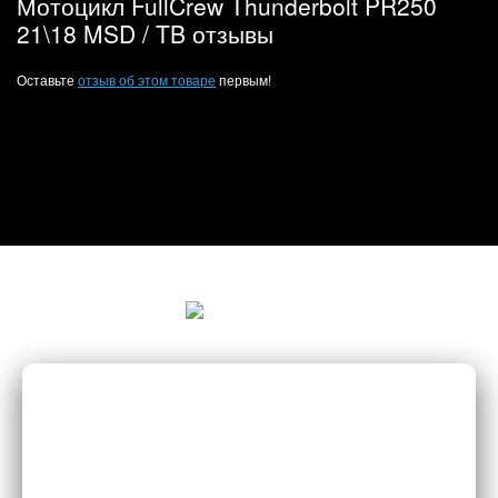
Мотоцикл FullCrew Thunderbolt PR250
21\18 MSD / TB отзывы
Оставьте
отзыв об этом товаре
первым!