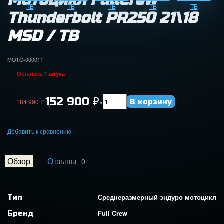
Мотоцикл FullCrew
Thunderbolt PR250 21\18
MSD / TB
MOTO-000011
Осталась 1 штука
152 900
₽
184 990
₽
×
Добавить к сравнению
Обзор
Отзывы
0
Среднеразмерный эндуро мотоцикл
Тип
Full Crew
Бренд