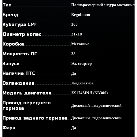
Тип
Полноразмерный эндуро мотоцикл
Бренд
Regulmoto
Кубатура СМ³
300
Диаметр колес
21х18
Коробка
Механика
Мощность ЛС
28
Запуск
Эл. стартер
Наличие ПТС
Да
Охлаждение
Жидкостное
Модель двигателя
ZS174MN-5 (NB300)
Привод переднего
Дисковый , гидравлический
тормоза
Привод заднего тормоза
Дисковый , гидравлический
Фара
Да