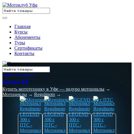
Главная
Курсы
Абонементы
Туры
Сертификаты
Контакты
8-906-103-34-49
Корзина:
0
₽
Купить мототехнику в Уфе — эндуро мотоциклы
→
Мотоциклы
→
Regulmoto
→