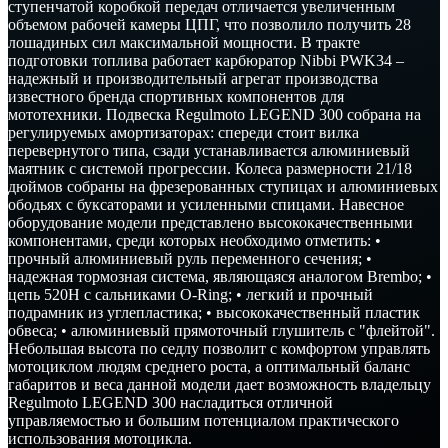
ступенчатой коробкой передач отличается увеличенным
объемом рабочей камеры ЦПГ, что позволило получить 28
лошадиных сил максимальной мощности. В тракте
подготовки топлива работает карбюратор Nibbi PWK34 –
надежный и производительный агрегат производства
известного бренда спортивных компонентов для
мототехники. Подвеска Regulmoto LEGEND 300 собрана на
регулируемых амортизаторах: спереди стоит вилка
перевернутого типа, сзади устанавливается алюминиевый
маятник с системой прогрессии. Колеса размерности 21/18
дюймов собраны на фрезерованных ступицах и алюминиевых
ободьях с буксаторами и усиленными спицами. Навесное
оборудование модели представлено высококачественными
компонентами, среди которых необходимо отметить: •
прочный алюминиевый руль переменного сечения; •
надежная тормозная система, являющаяся аналогом Brembo; •
цепь 520Н с сальниками O-Ring; • легкий и прочный
подрамник из углепластика; • высококачественный пластик
обвеса; • алюминиевый прямоточный глушитель с "флейтой".
Небольшая высота по седлу позволит с комфортом управлять
мотоциклом людям среднего роста, а оптимальный баланс
габаритов и веса данной модели дает возможность владельцу
Regulmoto LEGEND 300 насладиться отличной
управляемостью и большим потенциалом практического
использования мотоцикла.