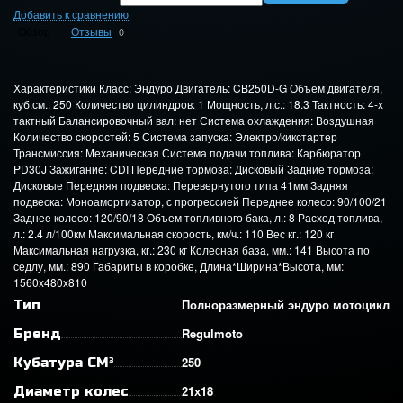
Добавить к сравнению
Обзор
Отзывы
0
Характеристики Класс: Эндуро Двигатель: CB250D-G Объем двигателя,
куб.см.: 250 Количество цилиндров: 1 Мощность, л.с.: 18.3 Тактность: 4-x
тактный Балансировочный вал: нет Система охлаждения: Воздушная
Количество скоростей: 5 Система запуска: Электро/кикстартер
Трансмиссия: Механическая Система подачи топлива: Карбюратор
PD30J Зажигание: CDI Передние тормоза: Дисковый Задние тормоза:
Дисковые Передняя подвеска: Перевернутого типа 41мм Задняя
подвеска: Моноамортизатор, с прогрессией Переднее колесо: 90/100/21
Заднее колесо: 120/90/18 Объем топливного бака, л.: 8 Расход топлива,
л.: 2.4 л/100км Максимальная скорость, км/ч.: 110 Вес кг.: 120 кг
Максимальная нагрузка, кг.: 230 кг Колесная база, мм.: 141 Высота по
седлу, мм.: 890 Габариты в коробке, Длина*Ширина*Высота, мм:
1560x480x810
Полноразмерный эндуро мотоцикл
Тип
Regulmoto
Бренд
250
Кубатура СМ³
21х18
Диаметр колес