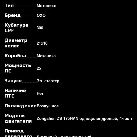
Мотоцикл
Тип
OXO
Бренд
Кубатура
300
СМ³
Диаметр
21х18
колес
Механика
Коробка
Мощность
25
ЛС
Эл. стартер
Запуск
Наличие
Нет
ПТС
Воздушное
Охлаждение
Модель
Zongshen ZS 175FMN одноцилиндровый, 4-тактны
двигателя
Привод
Дисковый, гидравлический
переднего