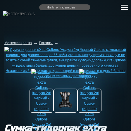
Мотоэкипировка
→
Рюкзаки
→
Сумка-гидропак eXtra