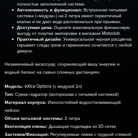
полностью заполненной системе.
Автономность и функционал:
Встроенная питьевая
система («медуза») на 2 литра имеет герметичный
клапан и не дает воде расплескаться при прыжках.
Доступная цена:
Оцените максимальную финансовую
выгоду от покупки экипировки в магазине Motoclub.
Практичный дизайн:
Универсальная черная расцветка
скрывает следы грязи и гармонично сочетается с любой
джерси.
Незаменимый аксессуар, сохраняющий вашу энергию и
водный баланс на самых сложных дистанциях.
Модель:
eXtra Options (с медузой 2л)
Тип:
Сумка-гидратор (моторюкзак с питьевой системой)
Материал корпуса:
Износостойкий водоотталкивающий
нейлон
Объем питьевой системы:
2 литра
Вентиляция спины:
Дышащая подкладка из 3D-сетки
Застежка/Фиксация:
Регулируемые лямки с грудной стяжкой-