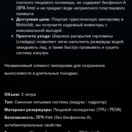
плотного пищевого полимера, не содержит бисфенол-А
(BPA-free) и не придает воде неприятного пластикового
привкуса.
Доступная цена:
Покупая туристическую экипировку в
Motoclub, вы получаете надежный инвентарь с
максимальной выгодой.
Простота ухода:
Широкое раскрытие горловины
(слайдер) позволяет легко наполнять резервуар водой,
закидывать лед, а также быстро промывать и сушить
систему изнутри.
Незаменимый элемент экипировки для сохранения
выносливости в длительных поездках.
Объем:
3 литра
Тип:
Сменная питьевая система (медуза / гидратор)
Материал резервуара:
Пищевой полиуретан (TPU / PEVA)
Безопасность:
BPA-free (без бисфенола-А),
антибактериальные свойства