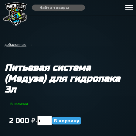
добаленные
→
Питьевая система
(Медуза) для гидропака
3л
В наличии
2 000
₽
×