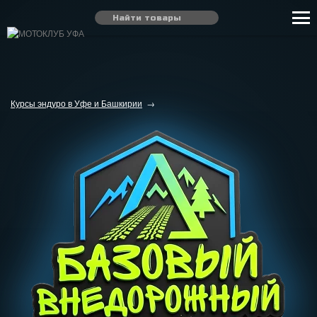
Курсы эндуро в Уфе и Башкирии
→