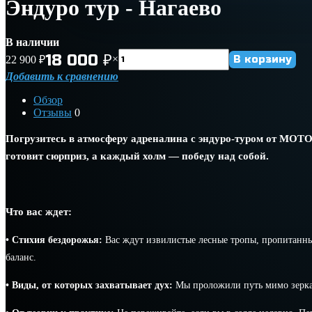
Эндуро тур - Нагаево
В наличии
18 000
₽
×
22 900
₽
Добавить к сравнению
Обзор
Отзывы
0
Погрузитесь в атмосферу адреналина с эндуро-туром от МОТ
готовит сюрприз, а каждый холм — победу над собой.
Что вас ждет:
• Стихия бездорожья:
Вас ждут извилистые лесные тропы, пропитанные
баланс.
• Виды, от которых захватывает дух:
Мы проложили путь мимо зеркаль