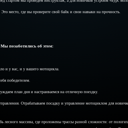
ред стартом мы проведем инструктаж, а для новичков устроим «курс мол
то место, где вы проверите свой байк и свои навыки на прочность.
 Мы позаботились об этом:
о и у вас, и у вашего мотоцикла.
себя победителем.
уждаем план дня и настраиваемся на отличную поездку.
правления. Отрабатываем посадку и управление мотоциклом для новичко
 лесного массива, где проложены трассы разной сложности: от пологих