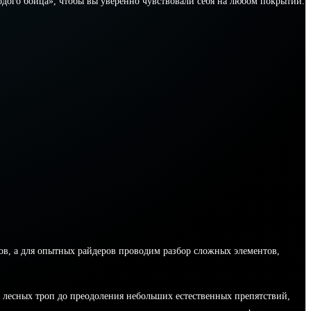
одого бойца», чтобы вы уверенно чувствовали себя на любом покрытии.
в, а для опытных райдеров проводим разбор сложных элементов,
 лесных троп до преодоления небольших естественных препятствий,