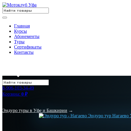
Главная
Курсы
Абонементы
Туры
Сертификаты
Контакты
8-906-103-34-49
Корзина:
0
₽
Эндуро туры в Уфе и Башкирии
→