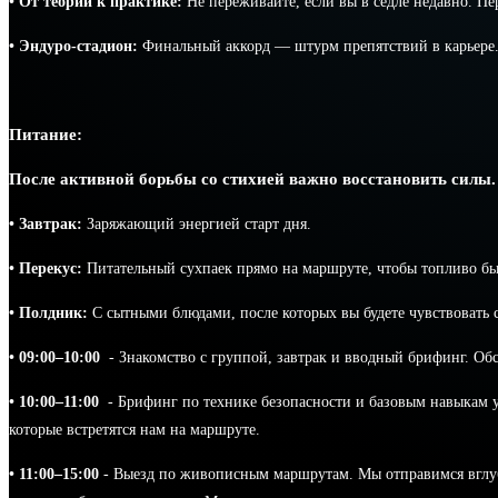
• От теории к практике:
Не переживайте, если вы в седле недавно. Пе
• Эндуро-стадион:
Финальный аккорд — штурм препятствий в карьере. Э
Питание:
После активной борьбы со стихией важно восстановить силы.
• Завтрак:
Заряжающий энергией старт дня.
• Перекус:
Питательный сухпаек прямо на маршруте, чтобы топливо был
• Полдник:
С сытными блюдами, после которых вы будете чувствовать 
• 09:00–10:00
- Знакомство с группой, завтрак и вводный брифинг. Обс
• 10:00–11:00
- Брифинг по технике безопасности и базовым навыкам у
которые встретятся нам на маршруте.
• 11:00–15:00
- Выезд по живописным маршрутам. Мы отправимся вглубь