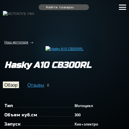
Наш мотопарк
→
Hasky A10 CB300RL
Обзор
Отзывы
0
Мотоцикл
Тип
300
Объем куб.см
Кик+электро
Запуск