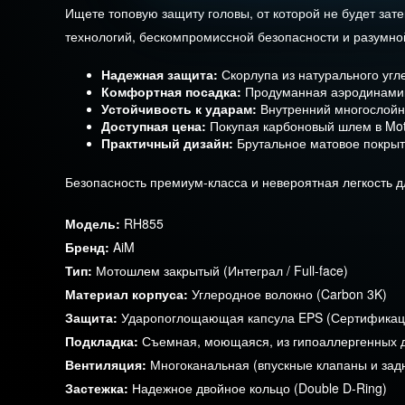
Ищете топовую защиту головы, от которой не будет зат
технологий, бескомпромиссной безопасности и разумно
Надежная защита:
Скорлупа из натурального угл
Комфортная посадка:
Продуманная аэродинамика
Устойчивость к ударам:
Внутренний многослойны
Доступная цена:
Покупая карбоновый шлем в Moto
Практичный дизайн:
Брутальное матовое покрыти
Безопасность премиум-класса и невероятная легкость дл
Модель
:
RH855
Бренд
:
AiM
Тип
:
Мотошлем закрытый (Интеграл / Full-face)
Материал корпуса
:
Углеродное волокно (Carbon 3K)
Защита
:
Ударопоглощающая капсула EPS (Сертификац
Подкладка
:
Съемная, моющаяся, из гипоаллергенных
Вентиляция
:
Многоканальная (впускные клапаны и задн
Застежка
:
Надежное двойное кольцо (Double D-Ring)