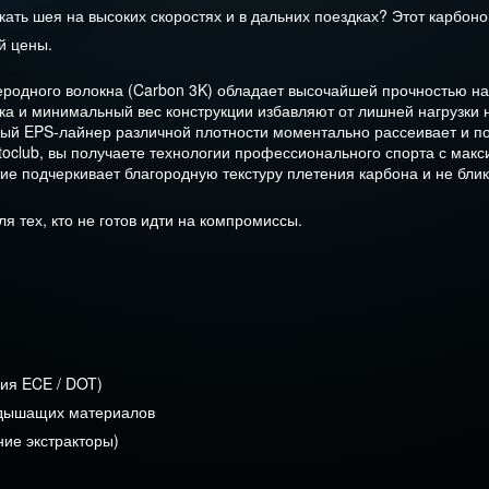
екать шея на высоких скоростях и в дальних поездках? Этот карб
й цены.
еродного волокна (Carbon 3K) обладает высочайшей прочностью н
 и минимальный вес конструкции избавляют от лишней нагрузки 
й EPS-лайнер различной плотности моментально рассеивает и по
club, вы получаете технологии профессионального спорта с макс
е подчеркивает благородную текстуру плетения карбона и не блик
я тех, кто не готов идти на компромиссы.
ия ECE / DOT)
 дышащих материалов
ие экстракторы)