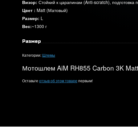
Визор
:
Стойкий к царапинам (Anti-scratch), подготовка п
Цвет
:
Matt (Матовый)
Размер
:
L
Вес
:
~1300 г
Размер
Категории:
Шлемы
Мотошлем AiM RH855 Carbon 3K Mat
Оставьте
отзыв об этом товаре
первым!