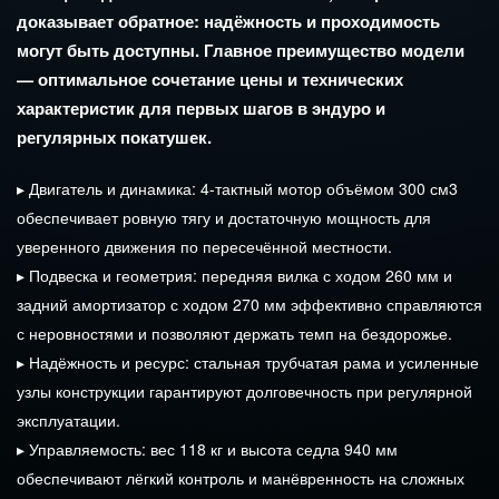
доказывает
обратное:
надёжность
и
проходимость
могут
быть
доступны.
Главное
преимущество
модели
— оптимальное
сочетание
цены
и
технических
характеристик
для
первых
шагов
в
эндуро
и
регулярных
покатушек.
▸
Двигатель
и
динамика:
4‑тактный
мотор
объёмом
300
см
3
обеспечивает
ровную
тягу
и
достаточную
мощность
для
уверенного
движения
по
пересечённой
местности.
▸
Подвеска
и
геометрия:
передняя
вилка
с
ходом
260
мм
и
задний
амортизатор
с
ходом
270
мм
эффективно
справляются
с
неровностями
и
позволяют
держать
темп
на
бездорожье.
▸
Надёжность
и
ресурс:
стальная
трубчатая
рама
и
усиленные
узлы
конструкции
гарантируют
долговечность
при
регулярной
эксплуатации.
▸
Управляемость:
вес
118
кг
и
высота
седла 94
0
мм
обеспечивают
лёгкий
контроль
и
манёвренность
на
сложных