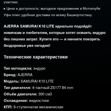
участках.
▸
Цена
и
доступность:
выгодное
предложение
в
Мотоклубе
Уфа
плюс
удобная
доставка
по
всему
Башкортостану.
AJERRA
SAMURAI
K10
LITE
идеально
подойдёт
новичкам
и
любителям,
которые
хотят
освоить
эндуро
без
лишних
затрат.
Купите
его
— и
начните
покорять
бездорожье
уже
сегодня!
Технические
характеристики
Тип
мотоцикла:
эндуро
Бренд:
AJERRA
Модель:
SAMURAI
K10
LITE
Тип
двигателя:
4‑тактный ZS177 84 mm
Объём
двигателя:
300
см
3
Охлаждение:
жидкостное
КПП:
6‑ступенчатая
механическая