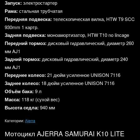
Запуск:
электростартер
Рама:
стальная
трубчатая
Передняя
подвеска:
телескопическая
вилка,
HTW T9 SCC
930mm 1 картр.
Задняя
подвеска:
моноамортизатор,
HTW T10 no lincage
Передний
тормоз:
дисковый
гидравлический,
диаметр
260
мм AJ1
Задний
тормоз:
дисковый
гидравлический,
диаметр
240
мм AJ1
Переднее
колесо:
21
дюйм усиленное UNISON 7116
Заднее
колесо:
18
дюйм усиленное UNISON 7116
Объём
бака:
9
л
Масса:
118
кг
(сухой
вес)
Высота
седла:
940
мм
Категории:
Аjerra
Мотоцикл AJERRA SAMURAI K10 LITE