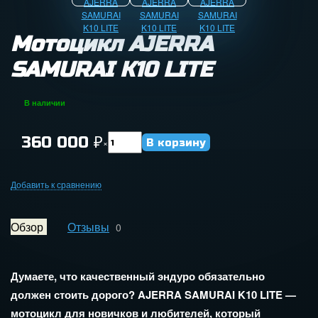
Мотоцикл AJERRA
SAMURAI K10 LITE
В наличии
360 000
₽
×
Добавить к сравнению
Обзор
Отзывы
0
Думаете,
что
качественный
эндуро
обязательно
должен
стоить
дорого?
AJERRA
SAMURAI
K10
LITE
—
мотоцикл
для
новичков
и
любителей,
который