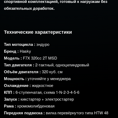
спортивной
комплектацией,
готовый
к
нагрузкам
без
обязательных
доработок.
Технические
характеристики
Тип
мотоцикла
:
эндуро
Бренд
:
Hasky
Модель
:
F7X
320cc
2T
MSD
Тип
двигателя
:
2‑тактный,
одноцилиндровый
Объём
двигателя
:
320
куб.
см
Мощность
:
уточняйте
у
менеджера
Охлаждение
:
жидкостное
КПП
:
6‑ступенчатая,
схема
1‑N‑2‑3‑4‑5‑6
Запуск
:
кикстартер
+ электростартер
Рама
:
хромомолибденовая
Передняя
подвеска
:
вилка
перевёрнутого
типа
HTW
48