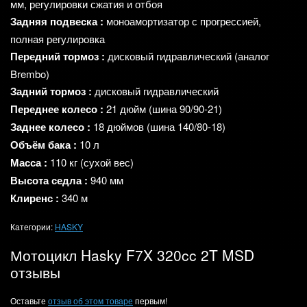
мм,
регулировки
сжатия
и
отбоя
Задняя
подвеска
:
моноамортизатор
с
прогрессией,
полная
регулировка
Передний
тормоз
:
дисковый
гидравлический
(аналог
Brembo)
Задний
тормоз
:
дисковый
гидравлический
Переднее
колесо
:
21
дюйм
(шина
90/90‑21)
Заднее
колесо
:
18
дюймов
(шина
140/80‑18)
Объём
бака
:
10
л
Масса
:
110
кг
(сухой
вес)
Высота
седла
:
940
мм
Клиренс
:
340
м
Категории:
HASKY
Мотоцикл Hasky F7X 320cc 2T MSD
отзывы
Оставьте
отзыв об этом товаре
первым!