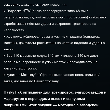
ускорение
даже
на
сыпучем
покрытии.
▸
Подвеска
HTW
(вилка
перевёрнутого
типа
48
мм
с
регулировками,
задний
амортизатор
с
прогрессией)
стабильно
отрабатывает
жёсткие
удары
и
сохраняет
траекторию
на
неровностях.
▸
Хромомолибденовая
рама
и
комплект
защиты
(радиатор,
маятник,
двигатель)
рассчитаны
на
частые
падения
и
удары
о
камни.
▸
Вес
110
кг,
высота
седла
940
мм
и
клиренс
340
мм
дают
баланс
манёвренности
в
узких
местах
и
проходимости
на
каменистых
спусках.
▸
Купите
в
Мотоклубе
Уфа:
фиксированная
цена,
наличие/
заказ,
доставка
по
Башкортостану.
Hasky
F7X
оптимален
для
тренировок,
эндуро‑заездов
и
маршрутов
с
перепадами
высот
и
сыпучими
покрытиями.
Итог
покупки
— мотоцикл
с
заводской