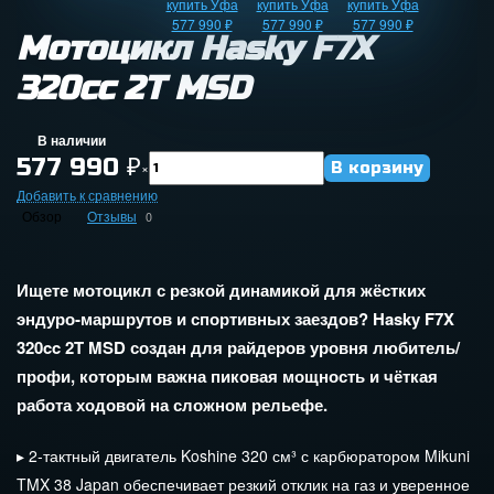
Мотоцикл Hasky F7X
320cc 2T MSD
В наличии
577 990
₽
×
Добавить к сравнению
Обзор
Отзывы
0
Ищете
мотоцикл
с
резкой
динамикой
для
жёстких
эндуро‑маршрутов
и
спортивных
заездов?
Hasky
F7X
320cc
2T
MSD
создан
для
райдеров
уровня
любитель/
профи,
которым
важна
пиковая
мощность
и
чёткая
работа
ходовой
на
сложном
рельефе.
▸
2‑тактный
двигатель
Koshine
320
см³
с
карбюратором
Mikuni
TMX
38
Japan
обеспечивает
резкий
отклик
на
газ
и
уверенное