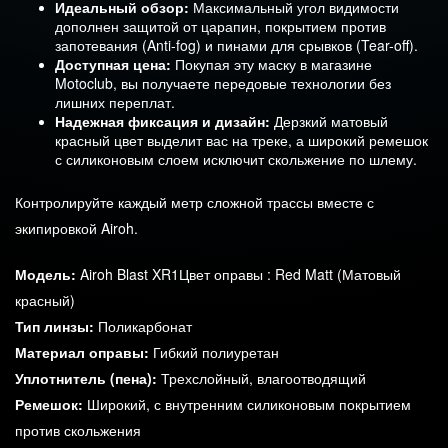
Идеальный обзор:
Максимальный угол видимости
дополнен защитой от царапин, покрытием против
запотевания (Anti-fog) и пинами для срывков (Tear-off).
Доступная цена:
Покупая эту маску в магазине
Motoclub, вы получаете передовые технологии без
лишних переплат.
Надежная фиксация и дизайн:
Дерзкий матовый
красный цвет выделит вас на треке, а широкий ремешок
с силиконовым слоем исключит скольжение по шлему.
Контролируйте каждый метр сложной трассы вместе с
экипировкой Airoh.
Модель:
Airoh Blast XR1Цвет оправы : Red Matt (Матовый
красный)
Тип линзы:
Поликарбонат
Материал оправы:
Гибкий полиуретан
Уплотнитель (пена):
Трехслойный, влагоотводящий
Ремешок:
Широкий, с внутренним силиконовым покрытием
против скольжения